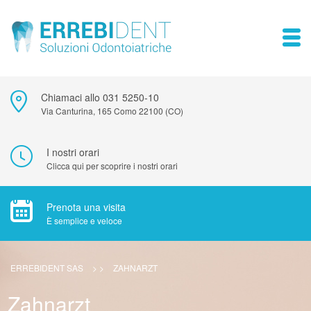
Chiamaci allo 031 5250-10
Via Canturina, 165 Como 22100 (CO)
I nostri orari
Clicca qui per scoprire i nostri orari
Prenota una visita
È semplice e veloce
ERREBIDENT SAS
> >
ZAHNARZT
Zahnarzt