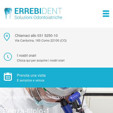
Chiamaci allo 031 5250-10
Via Canturina, 165 Como 22100 (CO)
I nostri orari
Clicca qui per scoprire i nostri orari
Prenota una visita
È semplice e veloce
ERREBIDENT SAS
> >
SENZA-TITOLO-1
Senza-titolo-1